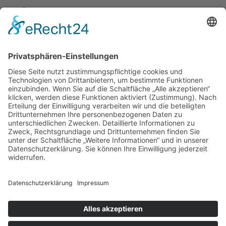
Give your list item a title
Give your list item a title
© 2026 Ki-Aikido Stuttgart e.V.
Kontakt
Links
Galerie
Medien